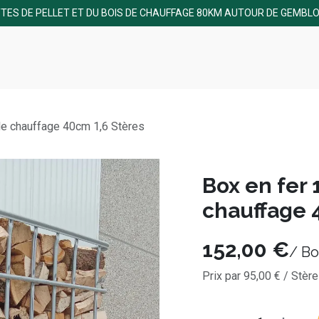
TES DE PELLET ET DU BOIS DE CHAUFFAGE 80KM AUTOUR DE GEMBLO
Nos produits
Assortiment bois
Assortiment pellets
Liv
de chauffage 40cm 1,6 Stères
Box en fer 
chauffage 
152,00
€
/
Bo
Prix par
95,00
€
/
Stère