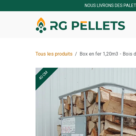
NOUS LIVRONS DES PALET
Tous les produits
Box en fer 1,20m3 - Bois 
40 CM
40 CM