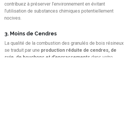
contribuez à préserver l’environnement en évitant
l’utilisation de substances chimiques potentiellement
nocives.
3. Moins de Cendres
La qualité de la combustion des granulés de bois résineux
se traduit par une
production réduite de cendres, de
suie, de bouchons et d’encrassements
dans votre
système de chauffage. Cette performance exceptionnelle
est due à la nature même des arbres résineux, qui ont une
écorce plus lisse
que leurs homologues feuillus.
L
‘écorce des arbres feuillus peut contribuer à la
formation de mâchefer à haute température, pouvant
endommager sérieusement votre appareil de
chauffage.
En optant pour des
pellets de bois résineux
,
vous réduisez considérablement ce risque.